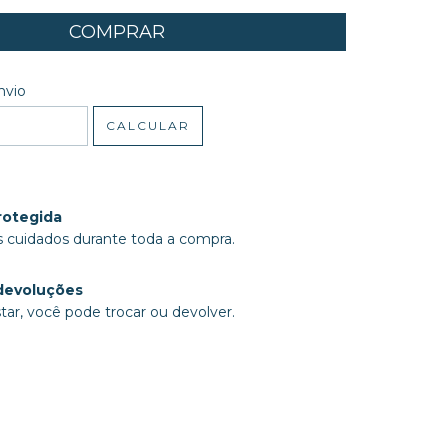
 CEP:
ALTERAR CEP
nvio
CALCULAR
rotegida
 cuidados durante toda a compra.
devoluções
tar, você pode trocar ou devolver.