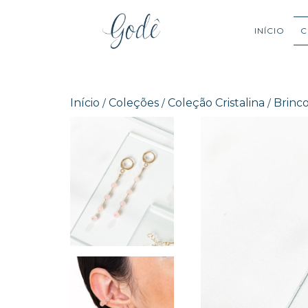
INÍCIO
C
Início
Coleções
Coleção Cristalina
Brinc
/
/
/