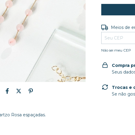
Entregas para o
Meios de e
Não sei meu CEP
Compra p
Seus dados
Trocas e 
Se não gos
uartzo Rosa espaçadas.